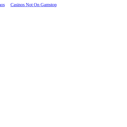
nos
Casinos Not On Gamstop