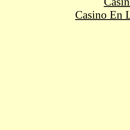
Casin
Casino En L