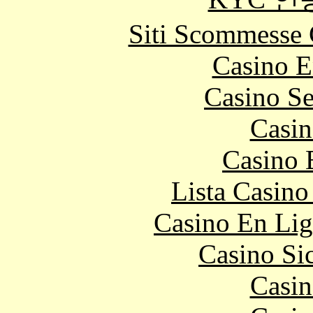
Siti Scommesse 
Casino E
Casino S
Casin
Casino 
Lista Casin
Casino En Lig
Casino S
Casin